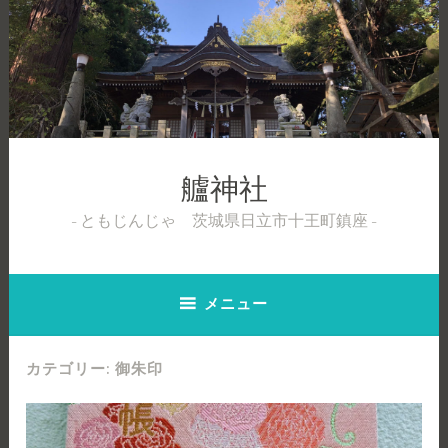
コ
ン
テ
ン
ツ
へ
ス
キ
艫神社
ッ
ともじんじゃ 茨城県日立市十王町鎮座
プ
メニュー
カテゴリー:
御朱印