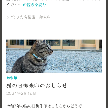
令
うで～…
の続きを読む
和
6
タグ:
ひたち桜詣
・
御朱印
年
ひ
た
ち
桜
詣
御朱印
猫の日御朱印のおしらせ
2024年2月16日
艫
神
社
令和7年の猫の日御朱印はこちらからどうぞ