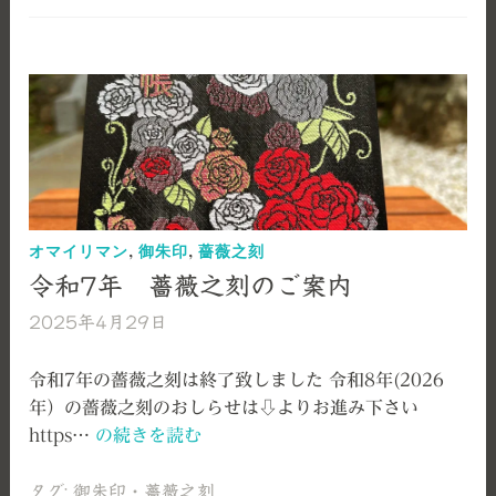
お
正
月
の
御
朱
印
の
お
オマイリマン
,
御朱印
,
薔薇之刻
し
令和7年 薔薇之刻のご案内
ら
2025年4月29日
艫
せ
神
社
令和7年の薔薇之刻は終了致しました 令和8年(2026
年）の薔薇之刻のおしらせは⇩よりお進み下さい
令
https…
の続きを読む
和
7
タグ:
御朱印
・
薔薇之刻