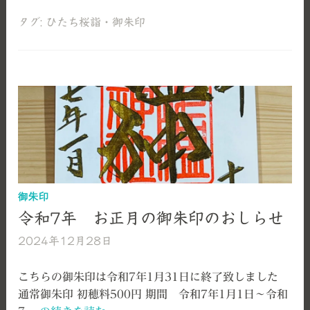
和
7
タグ:
ひたち桜詣
・
御朱印
年
日
立
桜
詣
御朱印
令和7年 お正月の御朱印のおしらせ
2024年12月28日
艫
神
社
こちらの御朱印は令和7年1月31日に終了致しました
通常御朱印 初穂料500円 期間 令和7年1月1日～令和