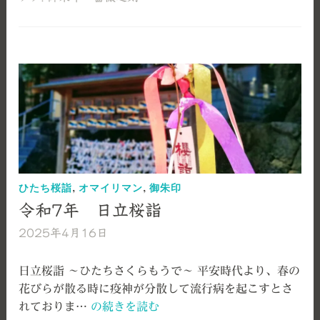
年
薔
薇
之
刻
の
ご
案
内
ひたち桜詣
,
オマイリマン
,
御朱印
令和7年 日立桜詣
2025年4月16日
艫
神
社
日立桜詣 ～ひたちさくらもうで～ 平安時代より、春の
花びらが散る時に疫神が分散して流行病を起こすとさ
令
れておりま…
の続きを読む