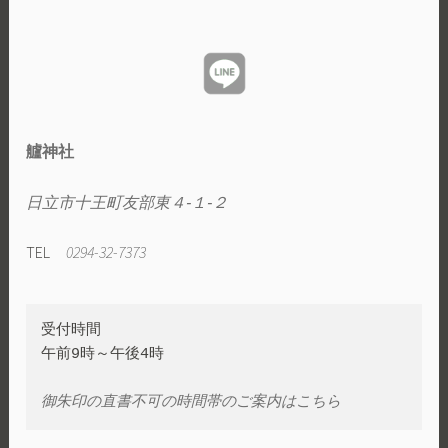
ョ
し
ら
ン
せ
艫神社
日立市十王町友部東４‐１‐２
TEL
0294-32-7373
受付時間

午前9時～午後4時

御朱印の直書不可の時間帯のご案内はこちら