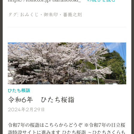
和
6
タグ:
おみくじ
・
御朱印
・
薔薇之刻
年
薔
薇
之
刻
と
な
り
ま
し
ひたち桜詣
た
令和6年 ひたち桜詣
2024年2月29日
艫
神
社
令和7年の桜詣はこちらからどうぞ ※令和7年の日立桜
詣特設サイトに進みます ひたち桜詣 ～ひたちさくらも