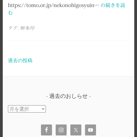
猫
https://tomo.or.jp/nekonohigosyuin…
の続きを読
の
む
日
御
タグ:
御朱印
朱
印
の
お
過去の投稿
投
し
稿
ら
せ
ナ
ビ
過去のおしらせ
ゲ
過
去
ー
の
シ
お