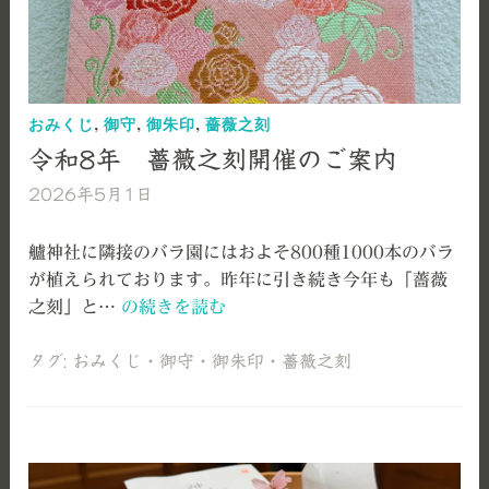
おみくじ
,
御守
,
御朱印
,
薔薇之刻
令和8年 薔薇之刻開催のご案内
2026年5月1日
艫
神
社
艫神社に隣接のバラ園にはおよそ800種1000本のバラ
が植えられております。昨年に引き続き今年も「薔薇
令
之刻」と…
の続きを読む
和
8
タグ:
おみくじ
・
御守
・
御朱印
・
薔薇之刻
年
薔
薇
之