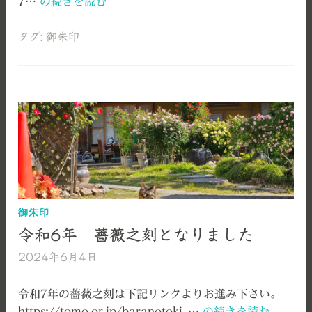
令
7…
の続きを読む
和
7
タグ:
御朱印
年
お
正
月
の
御
朱
印
の
お
御朱印
し
令和6年 薔薇之刻となりました
ら
2024年6月4日
艫
せ
神
社
令和7年の薔薇之刻は下記リンクよりお進み下さい。
令
https://tomo.or.jp/baranotoki_…
の続きを読む