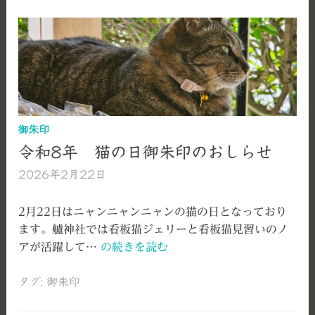
花
祭
（は
な
し
ず
め
の
御朱印
み
令和8年 猫の日御朱印のおしらせ
ま
2026年2月22日
艫
つ
神
り）
社
2月22日はニャンニャンニャンの猫の日となっており
ます。艫神社では看板猫ジェリーと看板猫見習いのノ
令
アが活躍して…
の続きを読む
和
8
タグ:
御朱印
年