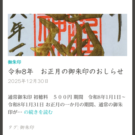
猫
の
日
御
朱
印
の
お
し
御朱印
ら
令和8年 お正月の御朱印のおしらせ
せ
2025年12月30日
艫
神
社
通常御朱印 初穂料 ５００円 期間 令和8年1月1日～
令和8年1月31日 お正月の一か月の期間、通常の御朱
令
印が…
の続きを読む
和
8
タグ:
御朱印
年