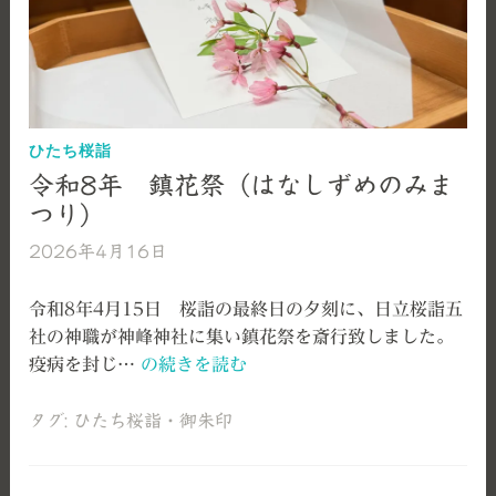
刻
開
催
の
ご
案
ひたち桜詣
内
令和8年 鎮花祭（はなしずめのみま
つり）
2026年4月16日
艫
神
社
令和8年4月15日 桜詣の最終日の夕刻に、日立桜詣五
社の神職が神峰神社に集い鎮花祭を斎行致しました。
令
疫病を封じ…
の続きを読む
和
8
タグ:
ひたち桜詣
・
御朱印
年
鎮